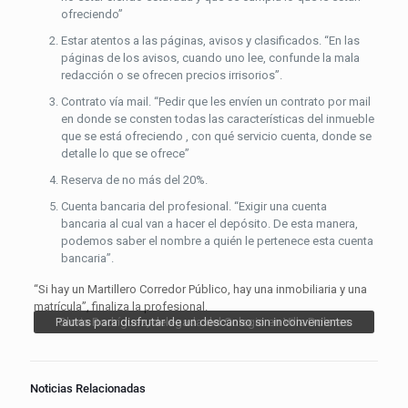
ofreciendo”
Estar atentos a las páginas, avisos y clasificados. “En las
páginas de los avisos, cuando uno lee, confunde la mala
redacción o se ofrecen precios irrisorios”.
Contrato vía mail. “Pedir que les envíen un contrato por mail
en donde se consten todas las características del inmueble
que se está ofreciendo , con qué servicio cuenta, donde se
detalle lo que se ofrece”
Reserva de no más del 20%.
Cuenta bancaria del profesional. “Exigir una cuenta
bancaria al cual van a hacer el depósito. De esta manera,
podemos saber el nombre a quién le pertenece esta cuenta
bancaria”.
“Si hay un Martillero Corredor Público, hay una inmobiliaria y una
matrícula”, finaliza la profesional.
Pautas para disfrutar de un descanso sin inconvenientes
Gloria Rodríguez, delegada del Colegio en Villa Dolores
Noticias Relacionadas