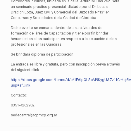
Corredores Públicos, ubicada en la calle Arturo M. Bas 262. Será
un seminario práctico presencial, dictado por el Dr. Lucas
Dracich Loza, Juez Civil y Comercial del Juzgado N°13° en
Concursos y Sociedades de la Ciudad de Córdoba
Dicho evento se enmarca dentro de las actividades de
formación del área de Capacitación y tiene por fin brindar
herramientas a los participantes respecto a la actuación de los
profesionales en las Quiebras.
Se brindará diploma de participación.
La entrada es libre y gratuita, pero con inscripción previa a través
del siguiente link:
https://docs.google.com/forms/d/e/1FAIpQLScM9KygUA7z1fCrHcj6
usp=sf_link
Contacto:
0351-4262962
sedecentral@cpmcp.org.ar