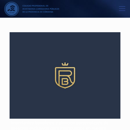
Importantes beneficios y atención personalizada de
asesores exclusivos para matriculados en nuestra