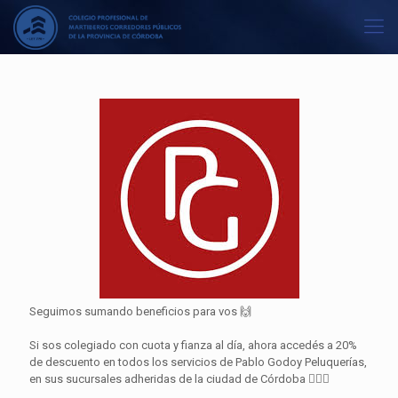
Seguimos sumando beneficios para vos 🙌
Si sos colegiado con cuota y fianza al día, ahora accedés a 20%
de descuento en todos los servicios de Pablo Godoy Peluquerías,
en sus sucursales adheridas de la ciudad de Córdoba 💇‍♂️✨