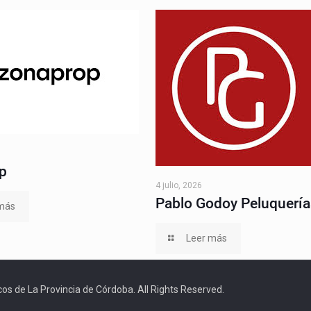
p
4 julio, 2026
Pablo Godoy Peluquería
más
Leer más
os de La Provincia de Córdoba. All Rights Reserved.