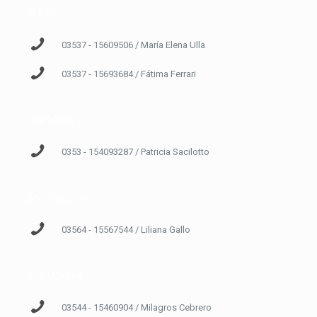
Bell Ville
03537 - 15609506 / María Elena Ulla
03537 - 15693684 / Fátima Ferrari
Villa María
0353 - 154093287 / Patricia Sacilotto
San Francisco
03564 - 15567544 / Liliana Gallo
Villa Dolores
03544 - 15460904 / Milagros Cebrero