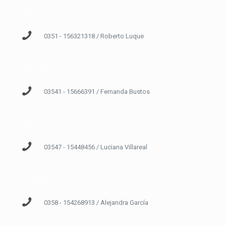
Sede Central
0351 - 156321318 / Roberto Luque
Villa Carlos Paz
03541 - 15666391 / Fernanda Bustos
Alta Gracia
03547 - 15448456 / Luciana Villareal
Río Cuarto
0358 - 154268913 / Alejandra García