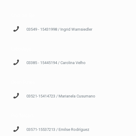
Cruz del Eje
03549 - 15431998 / Ingrid Wamsiedler
Laboulaye
03385 - 15445194 / Carolina Velho
Deán Funes
03521-15414723 / Marianela Cusumano
Río Tercero
03571-15537213 / Emilse Rodríguez