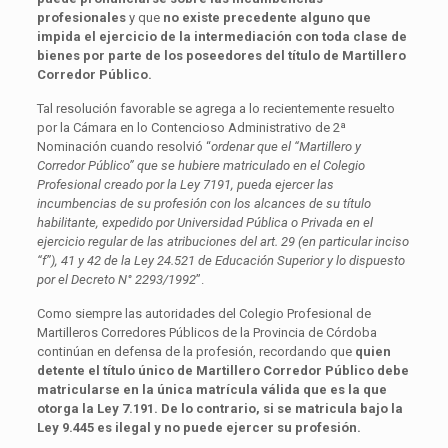
profesionales
y que
no existe precedente alguno que
impida el ejercicio de la intermediación con toda clase de
bienes por parte de los poseedores del título de Martillero
Corredor Público.
Tal resolución favorable se agrega a lo recientemente resuelto
por la Cámara en lo Contencioso Administrativo de 2ª
Nominación cuando resolvió “
ordenar que el “Martillero y
Corredor Público” que se hubiere matriculado en el Colegio
Profesional creado por la Ley 7191, pueda ejercer las
incumbencias de su profesión con los alcances de su título
habilitante, expedido por Universidad Pública o Privada en el
ejercicio regular de las atribuciones del art. 29 (en particular inciso
“f”), 41 y 42 de la Ley 24.521 de Educación Superior y lo dispuesto
por el Decreto N° 2293/1992
”.
Como siempre las autoridades del Colegio Profesional de
Martilleros Corredores Públicos de la Provincia de Córdoba
continúan en defensa de la profesión, recordando que
quien
detente el título único de Martillero Corredor Público debe
matricularse en la única matrícula válida que es la que
otorga la Ley 7.191. De lo contrario, si se matricula bajo la
Ley 9.445 es ilegal y no puede ejercer su profesión.