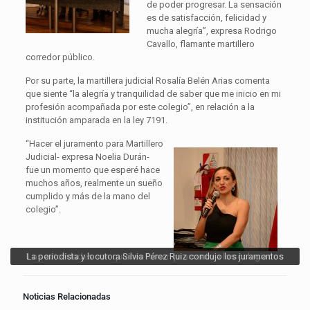
de poder progresar. La sensación
es de satisfacción, felicidad y
mucha alegría”, expresa Rodrigo
Cavallo, flamante martillero
corredor público.
Por su parte, la martillera judicial Rosalía Belén Arias comenta
que siente “la alegría y tranquilidad de saber que me inicio en mi
profesión acompañada por este colegio”, en relación a la
institución amparada en la ley 7191.
“Hacer el juramento para Martillero
Judicial- expresa Noelia Durán-
fue un momento que esperé hace
muchos años, realmente un sueño
cumplido y más de la mano del
colegio”.
La periodista y locutora Silvia Pérez Ruiz condujo los juramentos
Las autoridades son quienes toman juramento a los colegiados
Noticias Relacionadas