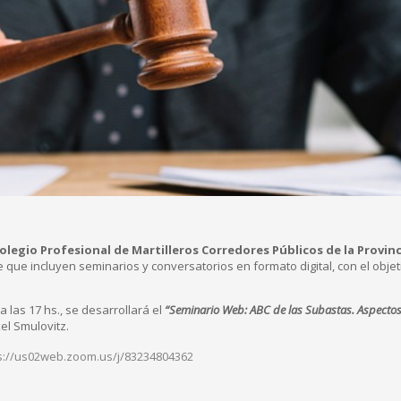
olegio Profesional de Martilleros Corredores Públicos de la Provin
 que incluyen seminarios y conversatorios en formato digital, con el obje
a las 17 hs., se desarrollará el
“
Seminario Web: ABC de las Subastas. Aspectos
xel Smulovitz.
s://us02web.zoom.us/j/
83234804362