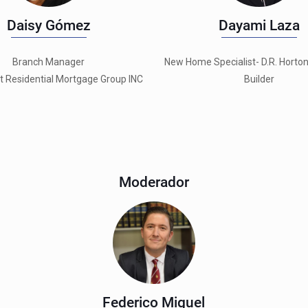
Daisy Gómez
Dayami Laza
Branch Manager
New Home Specialist- D.R. Horto
 Residential Mortgage Group INC
Builder
Moderador
Federico Miguel