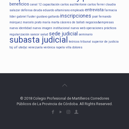
beneficios
canal 12
capacitación
carlos auchterlonie
carlos ferrer
claudia
entrevista
salazar
defensa
deuda
eduardo altamirano
empleado
farmacia
inscripciones
líder
gabriel fuster
gustavo gallardo
josé fernando
márquez
marcelo prato
maría marta cáceres de bollati
negocios&empresas
nueva identidad
nueva imagen institucional
nueva web
operaciones
prácticos
sede judicial
regularización
sancor salud
seminario
subasta judicial
teóricos
tribunal superior de justicia
tsj
uif
utedyc
venezuela
verónica rapela
villa dolores
© 2018 Colegio Profesional de Martilleros Corredores
Públicos de La Provincia de Córdoba. All Rights Reserved.