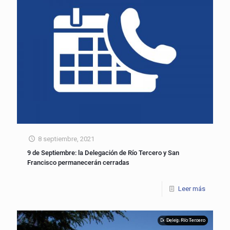
8 septiembre, 2021
9 de Septiembre: la Delegación de Río Tercero y San
Francisco permanecerán cerradas
Leer más
Deleg. San Francisco
Deleg. Río Tercero