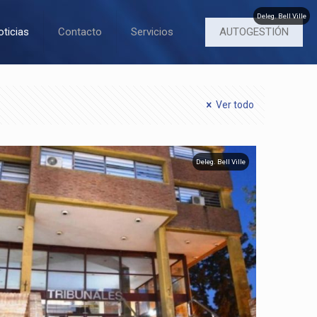
Deleg. Bell Ville
AUTOGESTIÓN
oticias
Contacto
Servicios
Ver todo
Deleg. Bell Ville