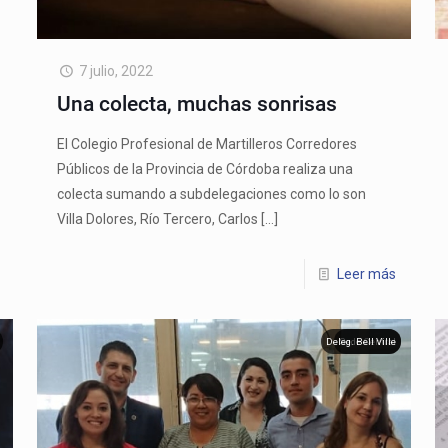
7 julio, 2022
Una colecta, muchas sonrisas
El Colegio Profesional de Martilleros Corredores
Públicos de la Provincia de Córdoba realiza una
colecta sumando a subdelegaciones como lo son
Villa Dolores, Río Tercero, Carlos
[…]
Leer más
Deleg. Bell Ville
Sede Central