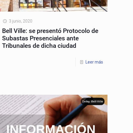
3 junio, 2020
Bell Ville: se presentó Protocolo de
Subastas Presenciales ante
Tribunales de dicha ciudad
Leer más
Deleg. Bell Ville
Sede Central