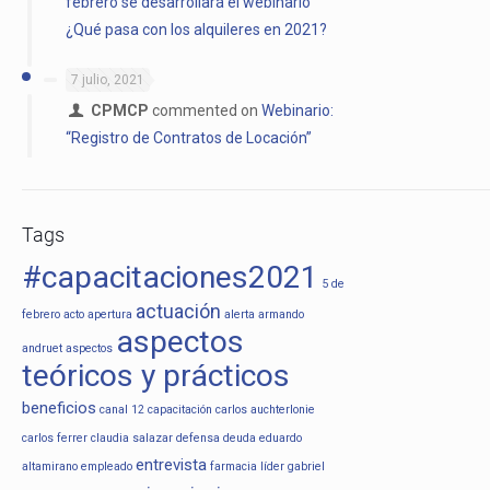
febrero se desarrollará el webinario
¿Qué pasa con los alquileres en 2021?
7 julio, 2021
CPMCP
commented on
Webinario:
“Registro de Contratos de Locación”
Tags
#capacitaciones2021
5 de
actuación
febrero
acto apertura
alerta
armando
aspectos
andruet
aspectos
teóricos y prácticos
beneficios
canal 12
capacitación
carlos auchterlonie
carlos ferrer
claudia salazar
defensa
deuda
eduardo
entrevista
altamirano
empleado
farmacia líder
gabriel